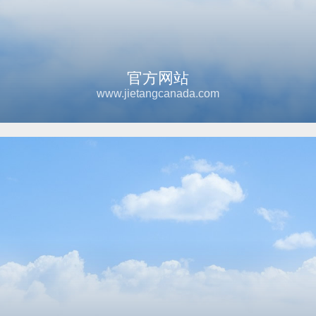
官方网站
www.jietangcanada.com