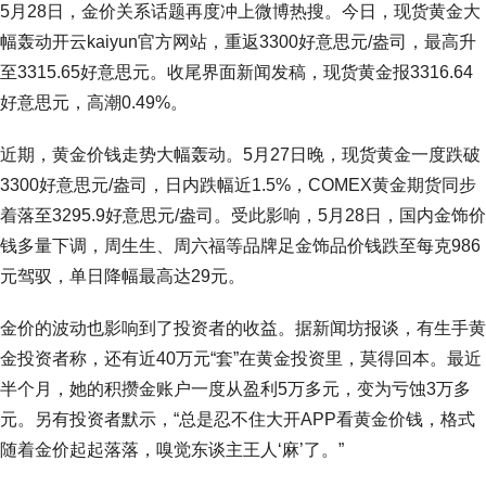
5月28日，金价关系话题再度冲上微博热搜。今日，现货黄金大
幅轰动开云kaiyun官方网站，重返3300好意思元/盎司，最高升
至3315.65好意思元。收尾界面新闻发稿，现货黄金报3316.64
好意思元，高潮0.49%。
近期，黄金价钱走势大幅轰动。5月27日晚，现货黄金一度跌破
3300好意思元/盎司，日内跌幅近1.5%，COMEX黄金期货同步
着落至3295.9好意思元/盎司。受此影响，5月28日，国内金饰价
钱多量下调，周生生、周六福等品牌足金饰品价钱跌至每克986
元驾驭，单日降幅最高达29元。
金价的波动也影响到了投资者的收益。据新闻坊报谈，有生手黄
金投资者称，还有近40万元“套”在黄金投资里，莫得回本。最近
半个月，她的积攒金账户一度从盈利5万多元，变为亏蚀3万多
元。另有投资者默示，“总是忍不住大开APP看黄金价钱，格式
随着金价起起落落，嗅觉东谈主王人‘麻’了。”