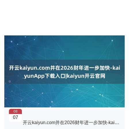
08
07
开云kaiyun.com并在2026财年进一步加快-kaiyunApp下载入口|kaiyun开云官网