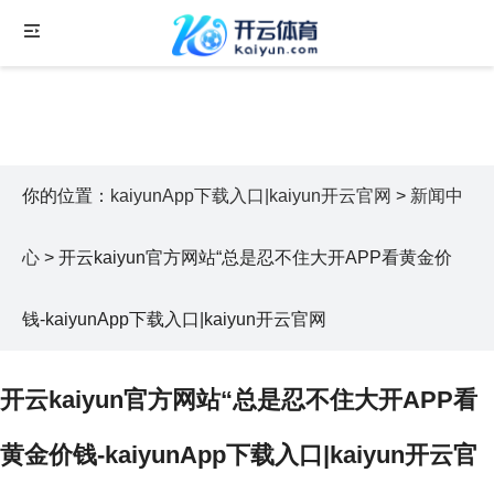
你的位置：
kaiyunApp下载入口|kaiyun开云官网
>
新闻中
心
> 开云kaiyun官方网站“总是忍不住大开APP看黄金价
钱-kaiyunApp下载入口|kaiyun开云官网
开云kaiyun官方网站“总是忍不住大开APP看
黄金价钱-kaiyunApp下载入口|kaiyun开云官