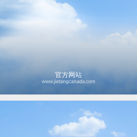
官方网站
www.jietangcanada.com