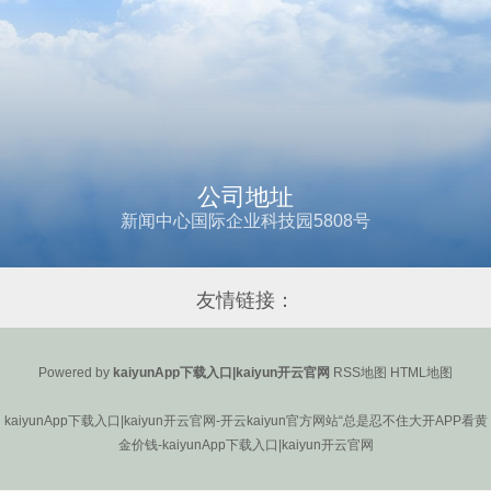
公司地址
新闻中心国际企业科技园5808号
友情链接：
Powered by
kaiyunApp下载入口|kaiyun开云官网
RSS地图
HTML地图
kaiyunApp下载入口|kaiyun开云官网-开云kaiyun官方网站“总是忍不住大开APP看黄
金价钱-kaiyunApp下载入口|kaiyun开云官网