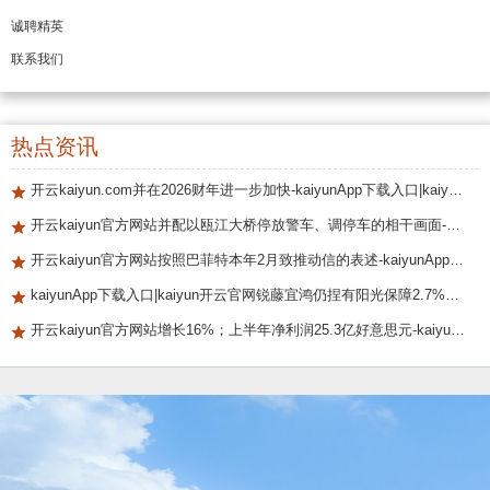
诚聘精英
联系我们
热点资讯
开云kaiyun.com并在2026财年进一步加快-kaiyunApp下载入口|kaiyun
开云官网
开云kaiyun官方网站并配以瓯江大桥停放警车、调停车的相干画面-kai
yunApp下载入口|kaiyun开云官网
开云kaiyun官方网站按照巴菲特本年2月致推动信的表述-kaiyunApp下
载入口|kaiyun开云官网
kaiyunApp下载入口|kaiyun开云官网锐藤宜鸿仍捏有阳光保障2.7%的
股份-kaiyunApp下载入口|kaiyun开云官网
开云kaiyun官方网站增长16%；上半年净利润25.3亿好意思元-kaiyun
App下载入口|kaiyun开云官网